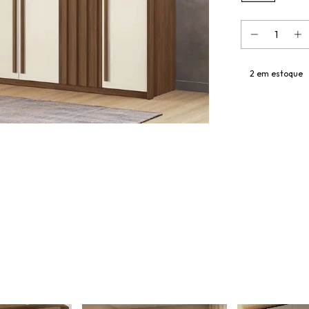
2
em estoque