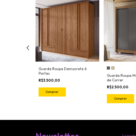
Guarda Roupa Democrata 6
Portas
edo 6 Portas
Guarda Roupa Ma
de Correr
R$3.500,00
R$2.500,00
Comprar
Comprar
Newsletter
Cadastr