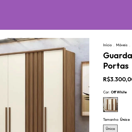
o
Início
.
Móveis
.
Guarda
Portas
R$3.300,0
Cor:
Off White
Tamanho:
Único
Único