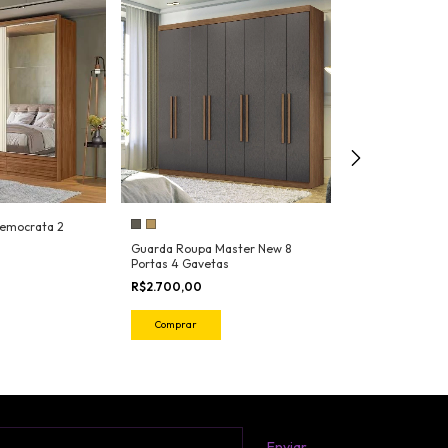
emocrata 2
Guarda Roupa Master New 8
Guarda Roupa L
Portas 4 Gavetas
R$1.800,00
R$2.700,00
Comprar
Comprar