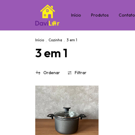
Início
Produtos
Contat
Início
.
Cozinha
.
3 em 1
3 em 1
Ordenar
Filtrar