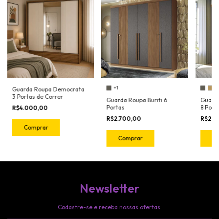
+1
Guarda Roupa Democrata
3 Portas de Correr
Guarda Roupa Buriti 6
Guard
Portas
8 Port
R$4.000,00
R$2.700,00
R$2.7
Comprar
Comprar
C
Newsletter
Cadastre-se e receba nossas ofertas.