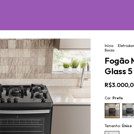
o
Início
.
Eletrodo
Bocas
Fogão M
Glass 5
R$3.000,
Cor:
Preto
Tamanho:
Único