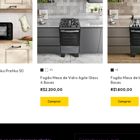
+1
+1
ako Pratiko 50
Fogão Mesa de Vidro Agile Glass
Fogão Mesa de I
4 Bocas
Bocas
R$2.200,00
R$1.800,00
Comprar
Comprar
e-se e receba nossas ofertas.