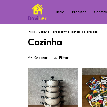
Início
Produtos
Contat
Início
.
Cozinha
.
breadcrumbs.panela-de-pressao
Cozinha
Ordenar
Filtrar